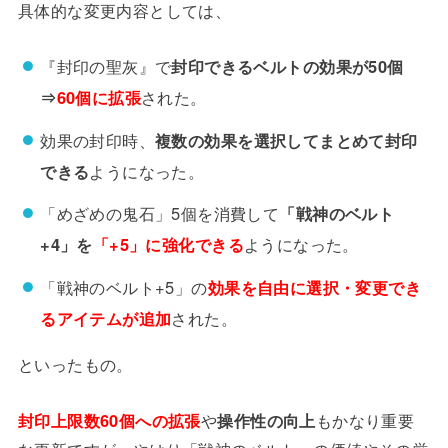
具体的な変更内容としては、
『封印の聖灰』で
封印できるベルトの効果が50個
⇒
60個に拡張
された。
効果の封印時、
複数の効果を選択してまとめて封印
できる
ようになった。
「めざめの鬼石」5個を消費して
「戦神のベルト
+4」を
「+5」に強化できる
ようになった。
「戦神のベルト+5」の
効果を自由に選択・変更でき
るアイテムが追加
された。
といったもの。
封印上限数60個への拡張
や
操作性の向上
もかなり重要