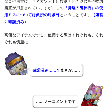
などの場合は、
１アカウントに付き１回のみ公式の救済
措置
が用意されていますが、この
『覚醒の鬼神石』の使
用ミスについては救済の対象外
ということです。
（運営
に確認済み）
高価なアイテムですし、使用する際はくれぐれも、くれ
ぐれも慎重に！
確認済み……？
まさか……
リルティカ
……ノーコメントです
エスティア