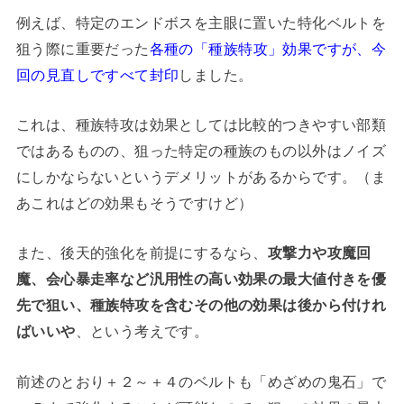
例えば、特定のエンドボスを主眼に置いた特化ベルトを
狙う際に重要だった
各種の「種族特攻」効果ですが、今
回の見直しですべて封印
しました。
これは、種族特攻は効果としては比較的つきやすい部類
ではあるものの、狙った特定の種族のもの以外はノイズ
にしかならないというデメリットがあるからです。（ま
あこれはどの効果もそうですけど）
また、後天的強化を前提にするなら、
攻撃力や攻魔回
魔、会心暴走率など汎用性の高い効果の最大値付きを優
先で狙い、種族特攻を含むその他の効果は後から付けれ
ばいいや
、という考えです。
前述のとおり＋２～＋４のベルトも「めざめの鬼石」で