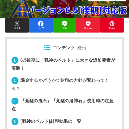
ポスト
シェア
送る
Pocket
Pin it
コンテンツ
[
隠す
]
6.5後期に「戦神のベルト」に大きな追加要素が
1.
実装！
課金するかどうかで封印の方針が変わってく
2.
る？
『覚醒の鬼石』『覚醒の鬼神石』使用時の注意
3.
点
[戦神のベルト]封印効果の一覧
4.