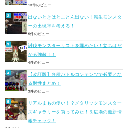
13件のビュー
出ないときはとことん出ない！転生モンスタ
ーの出現率を考える！
5件のビュー
討伐モンスターリストを埋めたい！立ちはだ
かる強敵！！
4件のビュー
【改訂版】各種バトルコンテンツで必要とな
る耐性まとめ！
3件のビュー
リアルまもの使い！？メタリックモンスター
ズギャラリーを買ってみた！＆広場の最新情
報チェック！