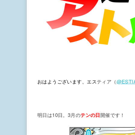
おはようございます、エス
ティア（
@ESTI
明日は10日。3月の
テンの日
開催です！