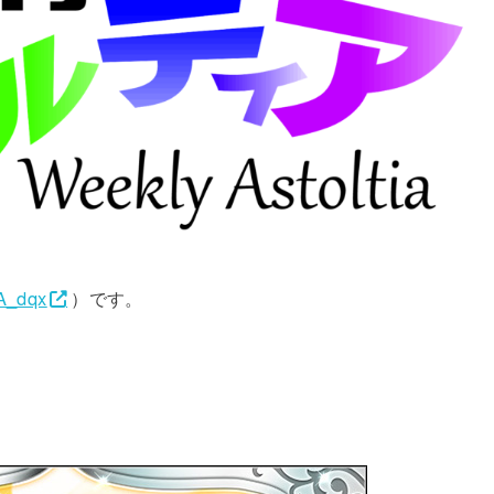
A_dqx
）です。