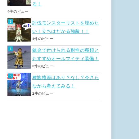
る！
4件のビュー
討伐モンスターリストを埋めた
い！立ちはだかる強敵！！
4件のビュー
錬金で付けられる耐性の種類と
おすすめオールマイティ装備！
3件のビュー
種族格差はあり？なし？今さら
ながら考えてみる！
2件のビュー