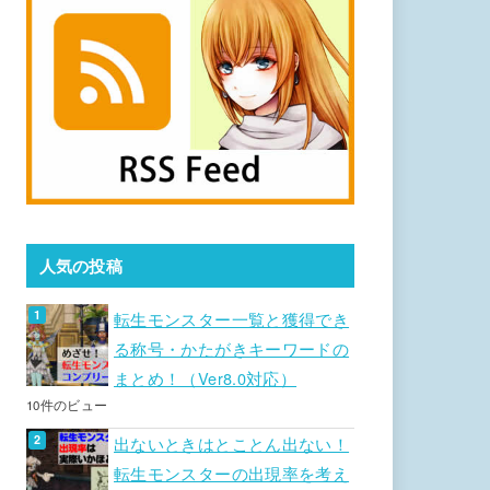
人気の投稿
転生モンスター一覧と獲得でき
る称号・かたがきキーワードの
まとめ！（Ver8.0対応）
10件のビュー
出ないときはとことん出ない！
転生モンスターの出現率を考え