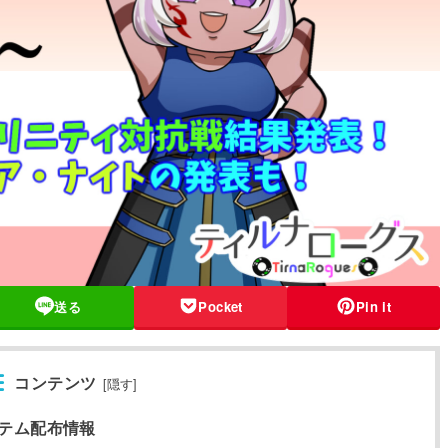
送る
Pocket
Pin it
コンテンツ
[
隠す
]
テム配布情報