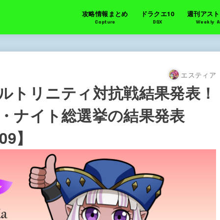
攻略情報まとめ
ドラクエ10
週刊アスト
Capture
DQX
Weekly A
エスティア
ルトリニティ対抗戦結果発表！
・ナイト総選挙の結果発表
09】