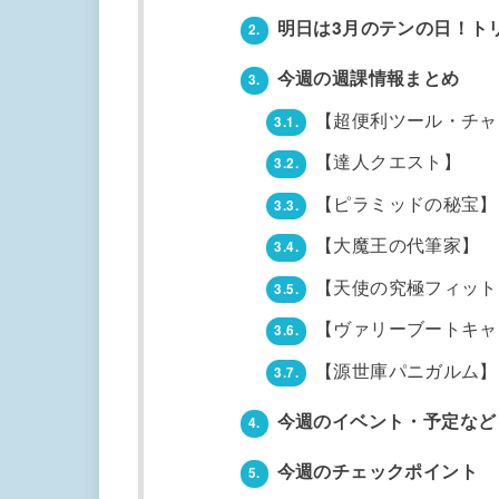
明日は3月のテンの日！ト
2.
今週の週課情報まとめ
3.
【超便利ツール・チャ
3.1.
【達人クエスト】
3.2.
【ピラミッドの秘宝】
3.3.
【大魔王の代筆家】
3.4.
【天使の究極フィット
3.5.
【ヴァリーブートキャ
3.6.
【源世庫パニガルム】
3.7.
今週のイベント・予定など
4.
今週のチェックポイント
5.