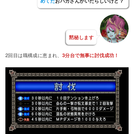
めてた
おバカさんがいたらしいけど？
黙秘します
2回目は職構成に恵まれ、
3分台で無事に討伐成功！