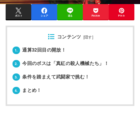
ポスト
シェア
送る
Pocket
Pin it
コンテンツ
[
隠す
]
通算32回目の開放！
1.
今回のボスは「真紅の殺人機械たち」！
2.
条件を踏まえて武闘家で挑む！
3.
まとめ！
4.