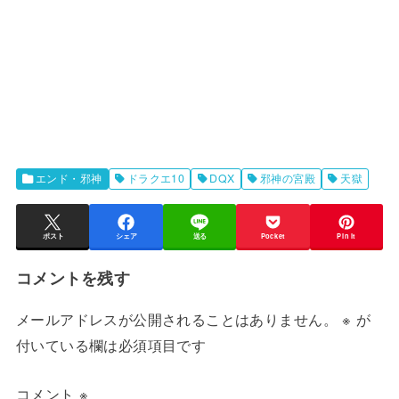
エンド・邪神
ドラクエ10
DQX
邪神の宮殿
天獄
ポスト
シェア
送る
Pocket
Pin it
コメントを残す
メールアドレスが公開されることはありません。
※
が
付いている欄は必須項目です
コメント
※