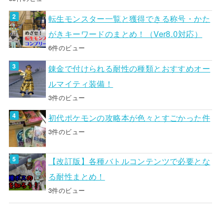
転生モンスター一覧と獲得できる称号・かた
がきキーワードのまとめ！（Ver8.0対応）
6件のビュー
錬金で付けられる耐性の種類とおすすめオー
ルマイティ装備！
3件のビュー
初代ポケモンの攻略本が色々とすごかった件
3件のビュー
【改訂版】各種バトルコンテンツで必要とな
る耐性まとめ！
3件のビュー