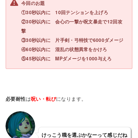
今回のお題
①30秒以内に 10回テンションを上げろ
②30秒以内に 会心の一撃か呪文暴走で12回攻
撃
③30秒以内に 片手剣・弓特技で6000ダメージ
④60秒以内に 混乱の状態異常をかけろ
⑤45秒以内に MPダメージを1000与えろ
必要耐性
は
呪い・転び
になります。
けっこう職を選ぶかなーって感じだね