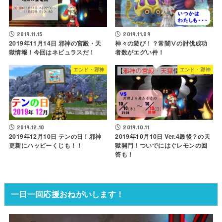
2019.11.15
2019.11.09
2019年11月14日 邪神の宮殿・天
神々の遊び！？常闇Ⅴの討伐成功
獄情報！今回はネビュラスだ！
者数がエグい件！
エンド・邪神
エンド・邪神
2019.12.10
2019.10.11
2019年12月10日 テンの日！邪神
2019年10月10日 Ver.4最後？の天
更新にハッピーくじも！！
獄開門！ついでにはぐレモンの回
答も！
一日一回応援おねがいします！