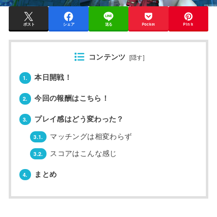
ポスト
シェア
送る
Pocket
Pin it
コンテンツ
[
隠す
]
本日開戦！
1.
今回の報酬はこちら！
2.
プレイ感はどう変わった？
3.
マッチングは相変わらず
3.1.
スコアはこんな感じ
3.2.
まとめ
4.