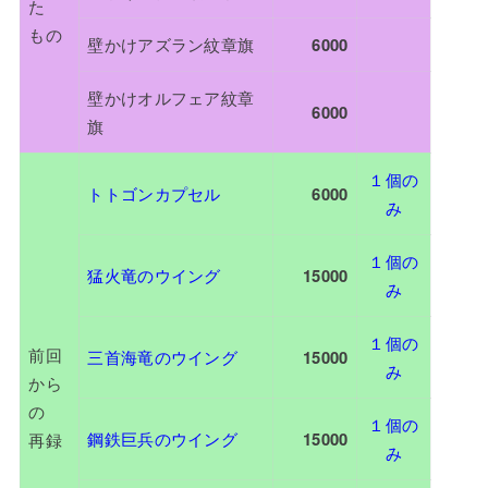
た
もの
壁かけアズラン紋章旗
6000
壁かけオルフェア紋章
6000
旗
１個の
トトゴンカプセル
6000
み
１個の
猛火竜のウイング
15000
み
１個の
前回
三首海竜のウイング
15000
み
から
の
１個の
鋼鉄巨兵のウイング
15000
再録
み