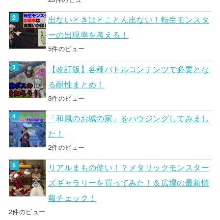
出ないときはとことん出ない！転生モンスタ
ーの出現率を考える！
5件のビュー
【改訂版】各種バトルコンテンツで必要とな
る耐性まとめ！
3件のビュー
「和風のお城の家」をハウジングしてみまし
た！
2件のビュー
リアルまもの使い！？メタリックモンスター
ズギャラリーを買ってみた！＆広場の最新情
報チェック！
2件のビュー