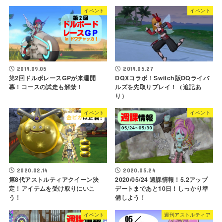
イベント
イベント
2019.09.05
2019.05.27
第2回ドルボレースGPが来週開
DQXコラボ！Switch版DQライバ
幕！コースの試走も解禁！
ルズを先取りプレイ！（追記あ
り）
イベント
イベント
2020.02.14
2020.05.24
第8代アストルティアクイーン決
2020/05/24 週課情報！5.2アップ
定！アイテムを受け取りにいこ
デートまであと10日！しっかり準
う！
備しよう！
イベント
週刊アストルティア