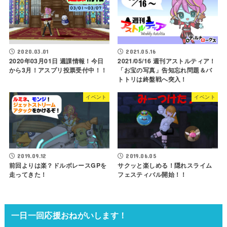
2020.03.01
2021.05.16
2020年03月01日 週課情報！今日
2021/05/16 週刊アストルティア！
から3月！アスプリ投票受付中！！
「お宝の写真」告知忘れ問題＆バ
トトリは終盤戦へ突入！
イベント
イベント
2019.09.12
2019.06.05
前回よりは楽？ドルボレースGPを
サクッと楽しめる！隠れスライム
走ってきた！
フェスティバル開始！！
一日一回応援おねがいします！