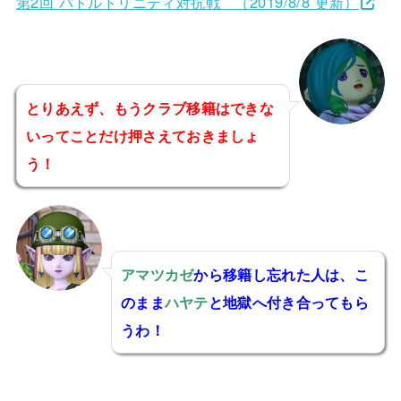
第2回 バトルトリニティ対抗戦 （2019/8/8 更新）
とりあえず、もうクラブ移籍はできな
いってことだけ押さえておきましょ
う！
アマツカゼ
から移籍し忘れた人は、こ
のまま
ハヤテ
と地獄へ付き合ってもら
うわ！