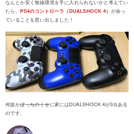
なんとか安く無線環境を手に入れられないかと考えてい
たら、
PS4のコントローラ（DUALSHOCK 4）
が余っ
ていることを思い出しました！
何故か
ぼっちのくせ
に家にはDUALSHOCK 4が3台ある
のです。