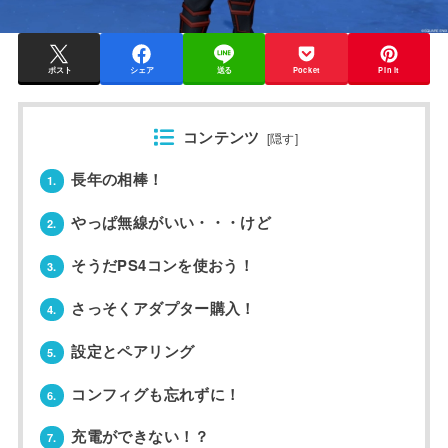
ポスト
シェア
送る
Pocket
Pin it
コンテンツ
[
隠す
]
長年の相棒！
1.
やっぱ無線がいい・・・けど
2.
そうだPS4コンを使おう！
3.
さっそくアダプター購入！
4.
設定とペアリング
5.
コンフィグも忘れずに！
6.
充電ができない！？
7.