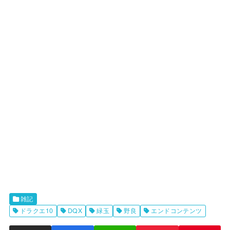
雑記
ドラクエ10
DQX
緑玉
野良
エンドコンテンツ