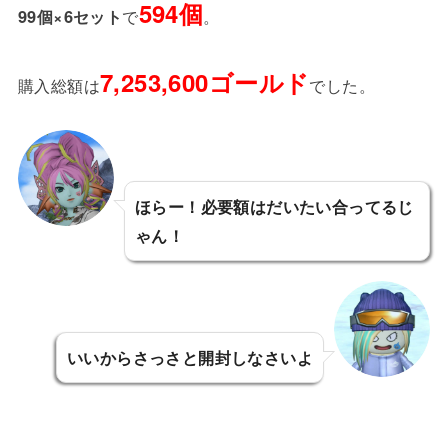
594個
99個×6セット
で
。
7,253,600ゴールド
購入総額は
でした。
ほらー！必要額はだいたい合ってるじ
ゃん！
いいからさっさと開封しなさいよ