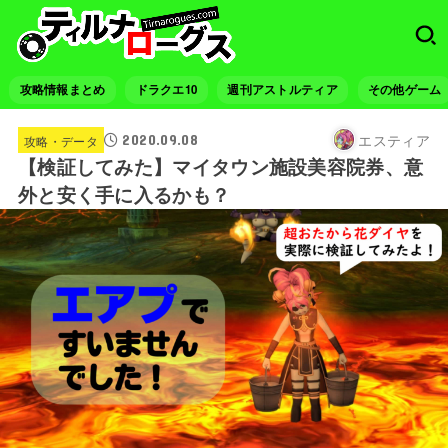
攻略情報まとめ
ドラクエ10
週刊アストルティア
その他ゲーム
エスティア
2020.09.08
攻略・データ
【検証してみた】マイタウン施設美容院券、意
外と安く手に入るかも？