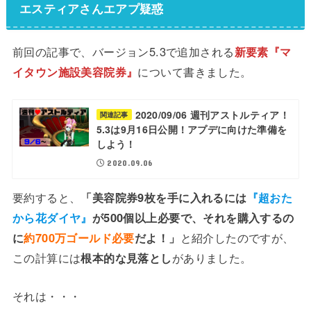
エスティアさんエアプ疑惑
前回の記事で、バージョン5.3で追加される
新要素『マ
イタウン施設美容院券』
について書きました。
2020/09/06 週刊アストルティア！
関連記事
5.3は9月16日公開！アプデに向けた準備を
しよう！
2020.09.06
要約すると、
「美容院券9枚を手に入れるには
『超おた
から花ダイヤ』
が500個以上必要で、それを購入するの
に
約700万ゴールド必要
だよ！」
と紹介したのですが、
この計算には
根本的な見落とし
がありました。
それは・・・