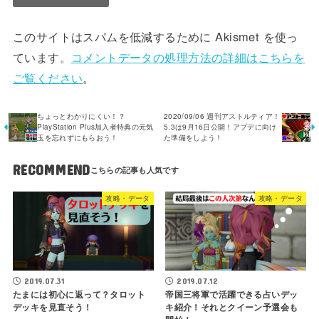
このサイトはスパムを低減するために Akismet を使っ
ています。
コメントデータの処理方法の詳細はこちらを
ご覧ください
。
ちょっとわかりにくい！？
2020/09/06 週刊アストルティア！
PlayStation Plus加入者特典の元気
5.3は9月16日公開！アプデに向け
玉を忘れずにもらおう！
た準備をしよう！
RECOMMEND
攻略・データ
攻略・データ
2019.07.31
2019.07.12
たまには初心に返って？タロット
帝国三将軍で活躍できる占いデッ
デッキを見直そう！
キ紹介！それとクイーン予選会も