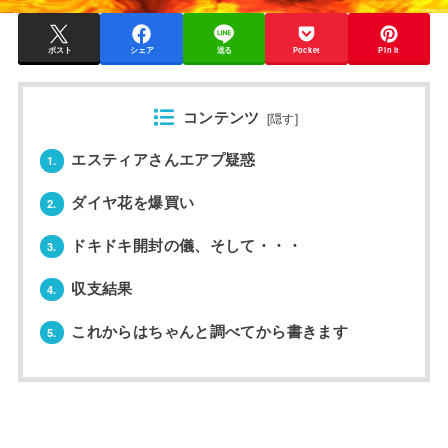
ポスト
シェア
送る
Pocket
Pin it
コンテンツ
[
隠す
]
エスティアさんエアプ疑惑
1.
ダイヤ花を爆買い
2.
ドキドキ開封の儀、そして・・・
3.
収支結果
4.
これからはちゃんと調べてから書きます
5.