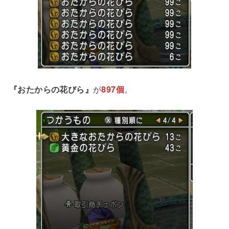
『おたからの花びら』
が
897個
。