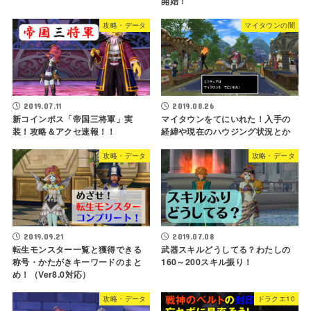
開始！
攻略・データ
マイタウンの闇
2019.07.11
2019.08.26
新コインボス「帝国三将軍」実
マイタウンをてにいれた！入手の
装！攻略＆アクセ速報！！
経緯や現在のハウジング状況とか
攻略・データ
攻略・データ
2019.09.21
2019.07.08
転生モンスター一覧と獲得できる
武器スキルどうしてる？わたしの
称号・かたがきキーワードのまと
160～200スキル振り！
め！（Ver8.0対応）
攻略・データ
ドラクエ10