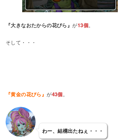
『大きなおたからの花びら』
が
13個
。
そして・・・
『黄金の花びら』
が
43個
。
わー、結構出たねぇ・・・