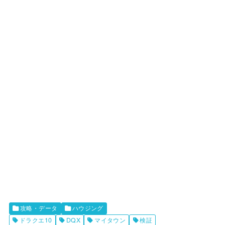
攻略・データ
ハウジング
ドラクエ10
DQX
マイタウン
検証