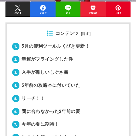
ポスト
シェア
送る
Pocket
Pin it
コンテンツ
[
隠す
]
5月の便利ツールふくびき更新！
1.
幸運がフライングした件
2.
入手が難しいしぐさ書
3.
5年前の攻略本に付いていた
4.
リーチ！！
5.
間に合わなかった2年前の夏
6.
今年の夏に期待！
7.