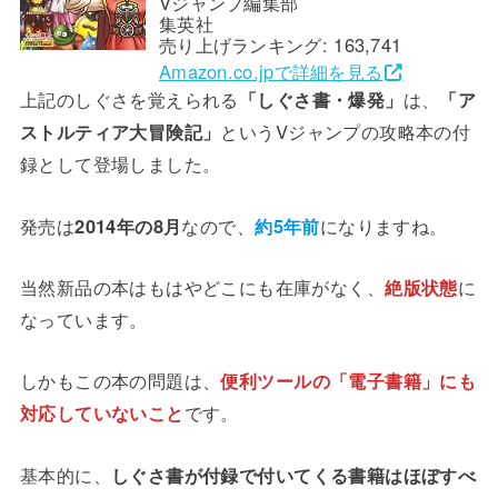
Vジャンプ編集部
集英社
売り上げランキング: 163,741
Amazon.co.jpで詳細を見る
上記のしぐさを覚えられる
「しぐさ書・爆発」
は、
「ア
ストルティア大冒険記」
というVジャンプの攻略本の付
録として登場しました。
発売は
2014年の8月
なので、
約5年前
になりますね。
当然新品の本はもはやどこにも在庫がなく、
絶版状態
に
なっています。
しかもこの本の問題は、
便利ツールの「電子書籍」にも
対応していないこと
です。
基本的に、
しぐさ書が付録で付いてくる書籍はほぼすべ