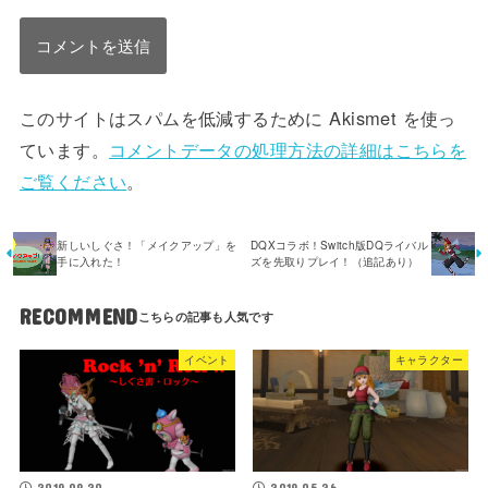
このサイトはスパムを低減するために Akismet を使っ
ています。
コメントデータの処理方法の詳細はこちらを
ご覧ください
。
新しいしぐさ！「メイクアップ」を
DQXコラボ！Switch版DQライバル
手に入れた！
ズを先取りプレイ！（追記あり）
RECOMMEND
イベント
キャラクター
2019.09.20
2019.05.26