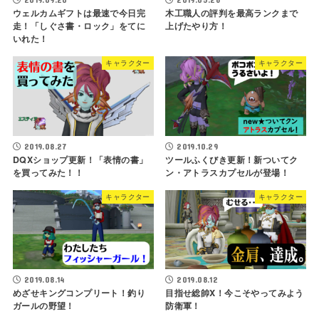
ウェルカムギフトは最速で今日完
木工職人の評判を最高ランクまで
走！「しぐさ書・ロック」をてに
上げたやり方！
いれた！
キャラクター
キャラクター
2019.08.27
2019.10.29
DQXショップ更新！「表情の書」
ツールふくびき更新！新ついてク
を買ってみた！！
ン・アトラスカプセルが登場！
キャラクター
キャラクター
2019.08.14
2019.08.12
めざせキングコンプリート！釣り
目指せ総帥X！今こそやってみよう
ガールの野望！
防衛軍！