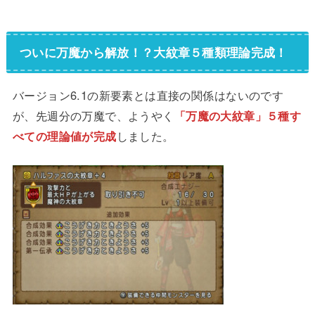
ついに万魔から解放！？大紋章５種類理論完成！
バージョン6.1の新要素とは直接の関係はないのです
が、先週分の万魔で、ようやく
「万魔の大紋章」５種す
べての理論値が完成
しました。