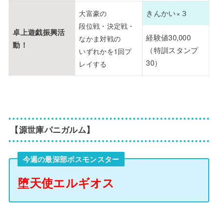
きんかい×３
大富豪の
段位戦・決定戦・
卓上遊戯振興活
経験値30,000
なかま対戦の
動！
（特訓スタンプ
いずれかを1回プ
30）
レイする
【源世庫パニガルム】
今週の最深部ボスモンスター
堕天使エルギオス