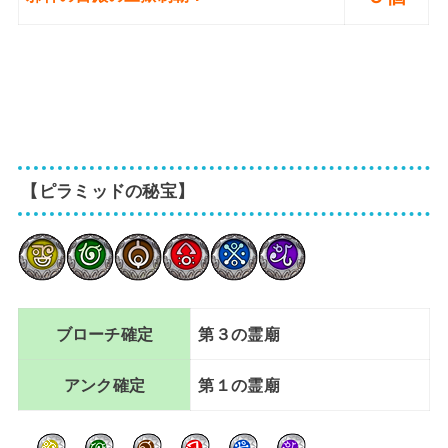
【ピラミッドの秘宝】
ブローチ確定
第３の霊廟
アンク確定
第１の霊廟