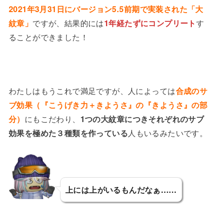
2021年3月31日にバージョン5.5前期で実装された「大
紋章」
ですが、結果的には
1年経たずにコンプリート
す
ることができました！
わたしはもうこれで満足ですが、人によっては
合成のサ
ブ効果（『こうげき力＋きようさ』の『きようさ』の部
分）
にもこだわり、
1つの大紋章につきそれぞれのサブ
効果を極めた３種類を作っている
人もいるみたいです。
上には上がいるもんだなぁ……
リルティカ