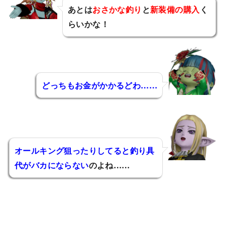
あとは
おさかな釣り
と
新装備の購入
く
らいかな！
エスティア
どっちもお金がかかるどわ……
アーシャ
オールキング狙ったりしてると釣り具
代がバカにならない
のよね……
フィリア