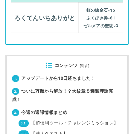
虹の錬金石×15
ろくてんいちありがと
ふくびき券×61
ゼルメアの聖紋×3
コンテンツ
[
隠す
]
アップデートから10日経ちました！
1.
ついに万魔から解放！？大紋章５種類理論完
2.
成！
今週の週課情報まとめ
3.
【超便利ツール・チャレンジミッション】
3.1.
【達人クエスト】
3.2.