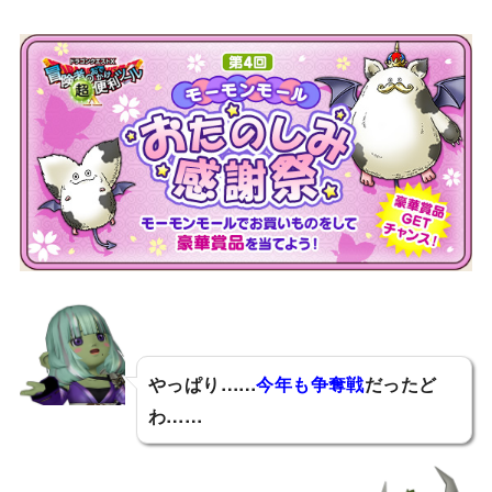
やっぱり……
今年も争奪戦
だったど
わ……
とあ