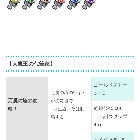
【大魔王の代筆家】
ゴールドストー
万魔の塔のいずれ
ン×５
万魔の塔の攻
かの災壇で
経験値45,000
略！
1回生還または制
（特訓スタンプ
覇する
45）
ふくびき券×５