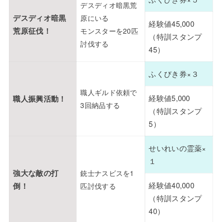
デスディオ暗黒荒
デスディオ暗黒
原にいる
経験値45,000
荒原征伐！
モンスターを20匹
（特訓スタンプ
討伐する
45）
ふくびき券×３
職人ギルド依頼で
経験値5,000
職人振興活動！
3回納品する
（特訓スタンプ
5）
せいれいの霊薬×
１
強大な敵の打
銃士ナスビスを1
経験値40,000
倒！
匹討伐する
（特訓スタンプ
40）