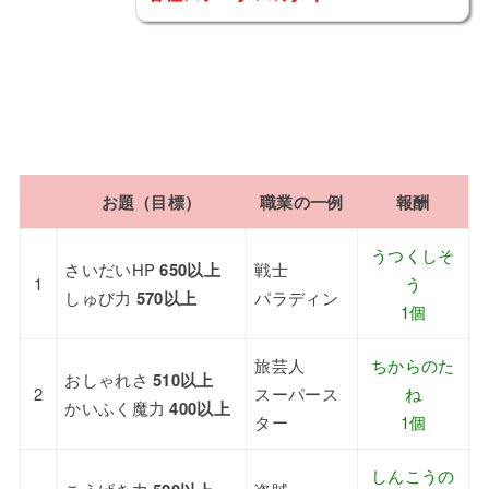
お題（目標）
職業の一例
報酬
うつくしそ
さいだいHP
650以上
戦士
1
う
しゅび力
570以上
パラディン
1個
旅芸人
ちからのた
おしゃれさ
510以上
2
スーパース
ね
かいふく魔力
400以上
ター
1個
しんこうの