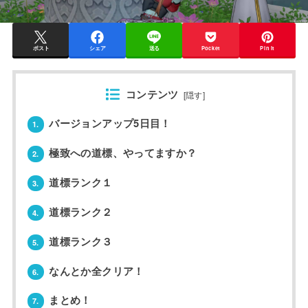
ポスト
シェア
送る
Pocket
Pin it
コンテンツ
[
隠す
]
バージョンアップ5日目！
1.
極致への道標、やってますか？
2.
道標ランク１
3.
道標ランク２
4.
道標ランク３
5.
なんとか全クリア！
6.
まとめ！
7.