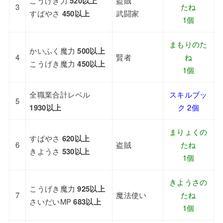
こうげき力
520以上
盗賊
3
たね
すばやさ
450以上
武闘家
1個
まもりのた
かいふく魔力
500以上
4
賢者
ね
こうげき魔力
450以上
1個
全職業合計レベル
スキルブッ
5
1930以上
ク 2個
まりょくの
すばやさ
620以上
6
盗賊
たね
きようさ
530以上
1個
きようさの
こうげき魔力
925以上
7
魔法使い
たね
さいだいMP
683以上
1個