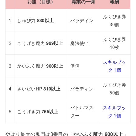
お題（目標）
職業の一例
報酬
ふくびき券
1
しゅび力
830以上
パラディン
30個
ふくびき券
2
こうげき魔力
999以上
魔法使い
40枚
スキルブッ
3
かいふく魔力
900以上
僧侶
ク 1個
ふくびき券
4
さいだいHP
810以上
パラディン
50個
バトルマス
スキルブッ
5
こうげき力
765以上
ター
ク 1個
やはり最大の鬼門は3番目の
「かいふく魔力 900以上」