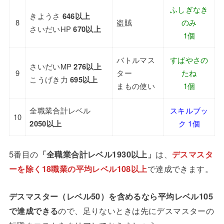
ふしぎなき
きようさ
646以上
8
盗賊
のみ
さいだいHP
670以上
1個
バトルマス
すばやさの
さいだいMP
276以上
9
ター
たね
こうげき力
695以上
まもの使い
1個
全職業合計レベル
スキルブッ
10
2050以上
ク 1個
5番目の
「全職業合計レベル1930以上」
は、
デスマスタ
ーを除く18職業の平均レベル108以上
で達成できます。
デスマスター（レベル50）を含めるなら平均レベル105
で達成できる
ので、足りないときは先にデスマスターの