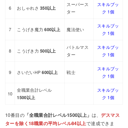
スーパース
スキルブッ
6
おしゃれさ
350以上
ター
ク 1個
スキルブッ
7
こうげき魔力
600以上
魔法使い
ク 1個
バトルマス
スキルブッ
8
こうげき力
500以上
ター
ク 1個
スキルブッ
9
さいだいHP
600以上
戦士
ク 1個
全職業合計レベル
スキルブッ
10
1500以上
ク 1個
10番目の
「全職業合計レベル1500以上」
は、
デスマス
ターを除く18職業の平均レベル84以上
で達成できま