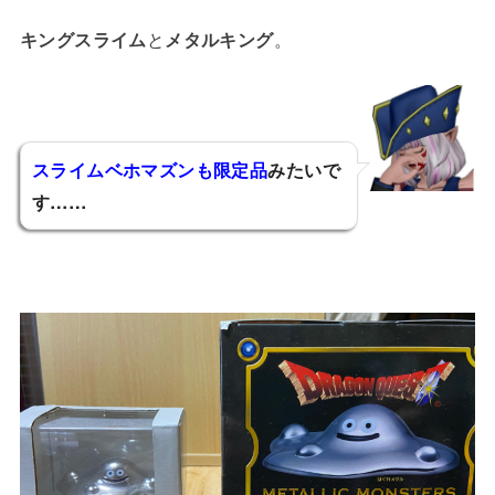
キングスライム
と
メタルキング
。
スライムベホマズンも限定品
みたいで
す……
リーンス