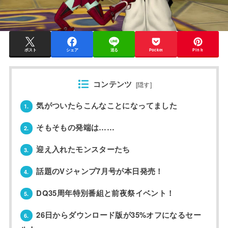
ポスト
シェア
送る
Pocket
Pin it
コンテンツ
[
隠す
]
気がついたらこんなことになってました
1.
そもそもの発端は……
2.
迎え入れたモンスターたち
3.
話題のVジャンプ7月号が本日発売！
4.
DQ35周年特別番組と前夜祭イベント！
5.
26日からダウンロード版が35%オフになるセー
6.