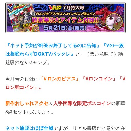
『ネット予約が軒並み終了してるのに告知』『Vの一族
は相変わらずDQXTVバックレ』
と、（悪い意味で）話
題騒然なVジャンプ。
今月号の付録は
「Vロンのピアス」
「Vロンコイン」「V
ロン強コイン」。
新作おしゃれアクセ
＆
入手困難な限定ボスコイン
の豪華
3点セットになります。
ネット通販はほぼ全滅
ですが、リアル書店だと意外と在