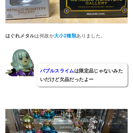
はぐれメタル
は何故か
大小2種類
ありました。
バブルスライム
は限定品じゃないみた
いだけど欠品だったよー
とあ