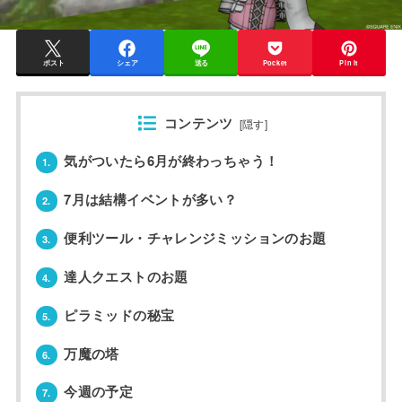
ポスト
シェア
送る
Pocket
Pin it
コンテンツ
[
隠す
]
気がついたら6月が終わっちゃう！
1.
7月は結構イベントが多い？
2.
便利ツール・チャレンジミッションのお題
3.
達人クエストのお題
4.
ピラミッドの秘宝
5.
万魔の塔
6.
今週の予定
7.