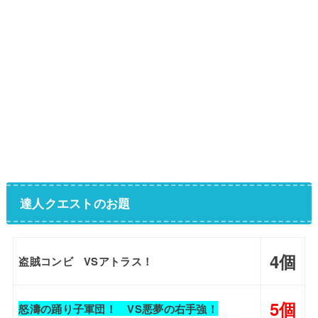
達人クエストのお題
4個
盗賊コンビ VSアトラス！
5個
怒濤の踊り子軍団！ VS悪夢の右手強！