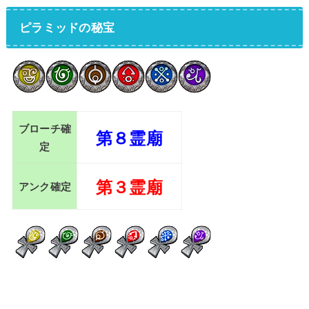
ピラミッドの秘宝
ブローチ確
第８霊廟
定
第３霊廟
アンク確定