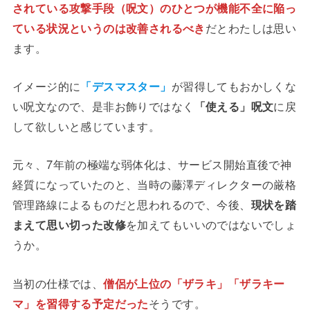
されている攻撃手段（呪文）のひとつが機能不全に陥っ
ている状況というのは改善されるべき
だとわたしは思い
ます。
イメージ的に
「デスマスター」
が習得してもおかしくな
い呪文なので、是非お飾りではなく
「使える」呪文
に戻
して欲しいと感じています。
元々、7年前の極端な弱体化は、サービス開始直後で神
経質になっていたのと、当時の藤澤ディレクターの厳格
管理路線によるものだと思われるので、今後、
現状を踏
まえて思い切った改修
を加えてもいいのではないでしょ
うか。
当初の仕様では、
僧侶が上位の「ザラキ」「ザラキー
マ」を習得する予定だった
そうです。