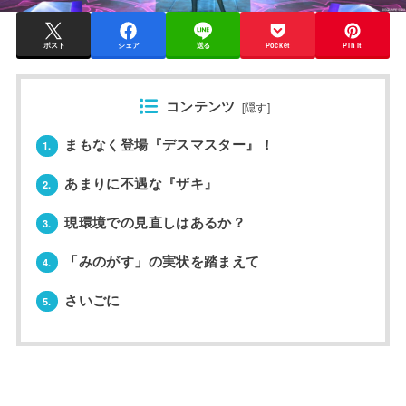
ポスト
シェア
送る
Pocket
Pin it
コンテンツ
[
隠す
]
まもなく登場『デスマスター』！
1.
あまりに不遇な『ザキ』
2.
現環境での見直しはあるか？
3.
「みのがす」の実状を踏まえて
4.
さいごに
5.