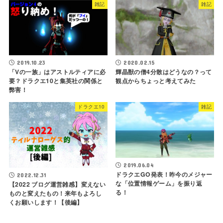
雑記
雑記
2019.10.23
2020.02.15
「Vの一族」はアストルティアに必
輝晶獣の僧4分散はどうなの？って
要？ドラクエ10と集英社の関係と
観点からちょっと考えてみた
弊害！
ドラクエ10
雑記
2019.06.04
ドラクエGO発表！昨今のメジャー
2022.12.31
な「位置情報ゲーム」を振り返
【2022 ブログ運営雑感】変えない
る！
ものと変えたもの！来年もよろし
くお願いします！【後編】