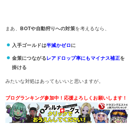
まあ、
BOTや自動狩りへの対策
を考えるなら、
入手ゴールドは
半減かゼロ
に
金策につながる
レアドロップ率にもマイナス補正
を
掛ける
みたいな対処はあってもいいと思いますが。
ブログランキング参加中！応援よろしくお願いします！