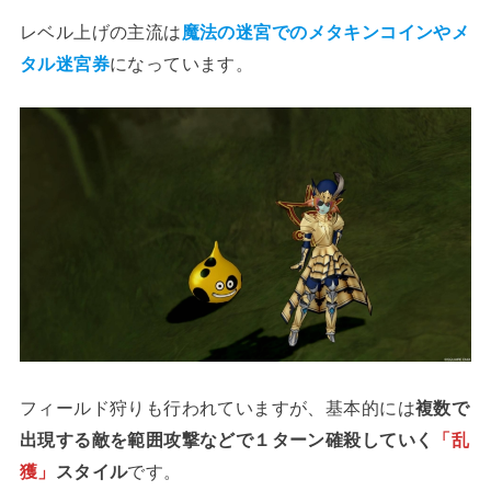
レベル上げの主流は
魔法の迷宮でのメタキンコインやメ
タル迷宮券
になっています。
フィールド狩りも行われていますが、基本的には
複数で
出現する敵を範囲攻撃などで１ターン確殺していく
「乱
獲」
スタイル
です。