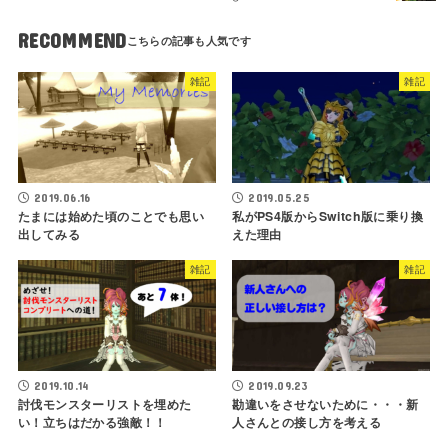
RECOMMEND
雑記
雑記
2019.06.16
2019.05.25
たまには始めた頃のことでも思い
私がPS4版からSwitch版に乗り換
出してみる
えた理由
雑記
雑記
2019.10.14
2019.09.23
討伐モンスターリストを埋めた
勘違いをさせないために・・・新
い！立ちはだかる強敵！！
人さんとの接し方を考える