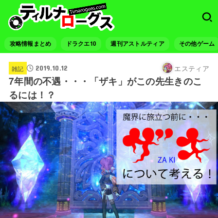
攻略情報まとめ
ドラクエ10
週刊アストルティア
その他ゲーム
エスティア
2019.10.12
雑記
7年間の不遇・・・「ザキ」がこの先生きのこ
るには！？