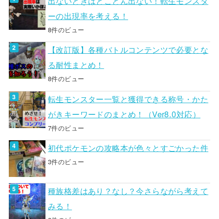
出ないときはとことん出ない！転生モンスタ
ーの出現率を考える！
8件のビュー
【改訂版】各種バトルコンテンツで必要とな
る耐性まとめ！
8件のビュー
転生モンスター一覧と獲得できる称号・かた
がきキーワードのまとめ！（Ver8.0対応）
7件のビュー
初代ポケモンの攻略本が色々とすごかった件
3件のビュー
種族格差はあり？なし？今さらながら考えて
みる！