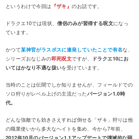
というわけで今回は
『ザキ』
のお話です。
ドラクエ10では現状、
僧侶のみが習得する呪文
になっ
ています。
かつて
某神官がラスボスに連発していたことで有名
な、
シリーズおなじみの
即死呪文
ですが、
ドラクエ10にお
いてはかなり不遇な扱い
を受けています。
当時のことは伝聞でしか知りませんが、フィールドでの
ソロ狩りがレベル上げの主流だった
バージョン1.0時
代。
どんな強敵でも効きさえすれば倒せる「ザキ」狩りは他
の職業使いから多大なヘイトを集め、今から7年前、
2012年10月のバージョン1.1アップデートで壊滅的な弱